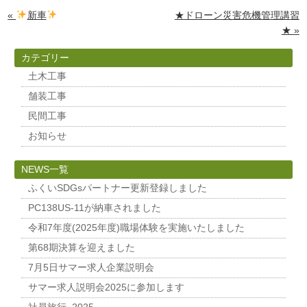
«
新車
★ドローン災害危機管理講習
★ »
カテゴリー
土木工事
舗装工事
民間工事
お知らせ
NEWS
一覧
ふくいSDGsパートナー更新登録しました
PC138US-11が納車されました
令和7年度(2025年度)職場体験を実施いたしました
第68期決算を迎えました
7月5日サマー求人企業説明会
サマー求人説明会2025に参加します